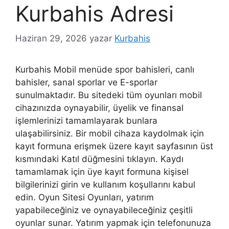
Kurbahis Adresi
Haziran 29, 2026
yazar
Kurbahis
Kurbahis Mobil menüde spor bahisleri, canlı
bahisler, sanal sporlar ve E-sporlar
sunulmaktadır. Bu sitedeki tüm oyunları mobil
cihazınızda oynayabilir, üyelik ve finansal
işlemlerinizi tamamlayarak bunlara
ulaşabilirsiniz. Bir mobil cihaza kaydolmak için
kayıt formuna erişmek üzere kayıt sayfasının üst
kısmındaki Katıl düğmesini tıklayın. Kaydı
tamamlamak için üye kayıt formuna kişisel
bilgilerinizi girin ve kullanım koşullarını kabul
edin. Oyun Sitesi Oyunları, yatırım
yapabileceğiniz ve oynayabileceğiniz çeşitli
oyunlar sunar. Yatırım yapmak için telefonunuza