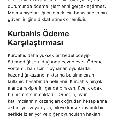
durumunda ödeme işlemlerini gerçekleştirmez.
Memnuniyetsizliği önlemek için bahis sitelerinin
güvenilirliğine dikkat etmek önemlidir.
Kurbahis Ödeme
Karşılaştırması
Kurbahis daha yüksek bir bedel ödeyip
ödemediği sorulduğunda cevap evet. Ödeme
yöntemi, bahisçinin oynanan oyunlarda
kazandığı kazanç miktarına bakılmaksızın
kullanıcı hesabında belirlenir. Kurbahis birçok
alanda rakiplerini geride bırakan, üyelik odaklı
bir hizmet sunmaktadır. Örneğin, oyun
katılımcılarının kazançları doğrudan hesaplarına
aktarılıyor veya oyun, hileye karşı kapsamlı bir
şekilde izleniyor ve diğer oyuncuların hakları