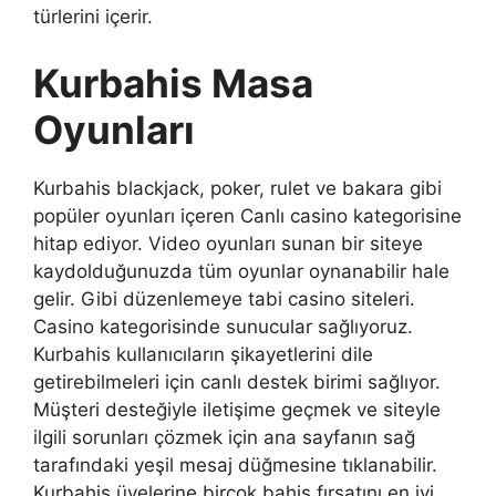
türlerini içerir.
Kurbahis Masa
Oyunları
Kurbahis blackjack, poker, rulet ve bakara gibi
popüler oyunları içeren Canlı casino kategorisine
hitap ediyor. Video oyunları sunan bir siteye
kaydolduğunuzda tüm oyunlar oynanabilir hale
gelir. Gibi düzenlemeye tabi casino siteleri.
Casino kategorisinde sunucular sağlıyoruz.
Kurbahis kullanıcıların şikayetlerini dile
getirebilmeleri için canlı destek birimi sağlıyor.
Müşteri desteğiyle iletişime geçmek ve siteyle
ilgili sorunları çözmek için ana sayfanın sağ
tarafındaki yeşil mesaj düğmesine tıklanabilir.
Kurbahis üyelerine birçok bahis fırsatını en iyi