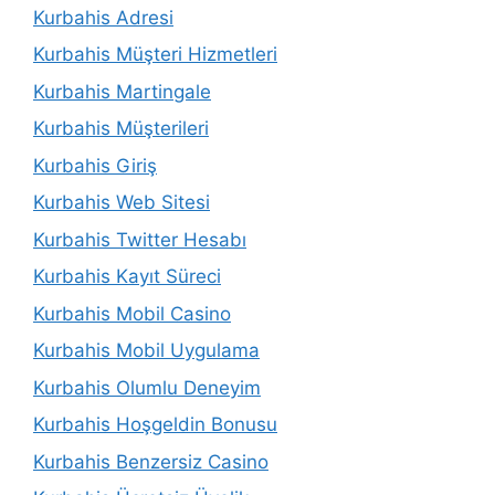
Kurbahis Adresi
Kurbahis Müşteri Hizmetleri
Kurbahis Martingale
Kurbahis Müşterileri
Kurbahis Giriş
Kurbahis Web Sitesi
Kurbahis Twitter Hesabı
Kurbahis Kayıt Süreci
Kurbahis Mobil Casino
Kurbahis Mobil Uygulama
Kurbahis Olumlu Deneyim
Kurbahis Hoşgeldin Bonusu
Kurbahis Benzersiz Casino