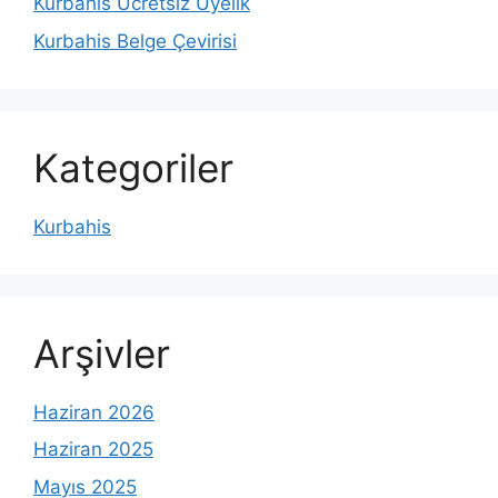
Kurbahis Ücretsiz Üyelik
Kurbahis Belge Çevirisi
Kategoriler
Kurbahis
Arşivler
Haziran 2026
Haziran 2025
Mayıs 2025