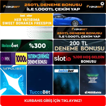
×
KURBAHIS GİRİŞ İÇİN TIKLAYINIZ!