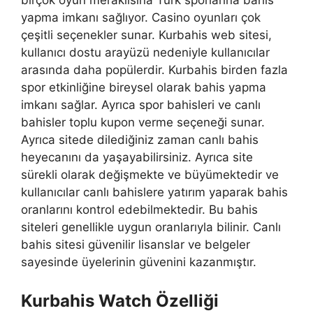
yapma imkanı sağlıyor. Casino oyunları çok
çeşitli seçenekler sunar. Kurbahis web sitesi,
kullanıcı dostu arayüzü nedeniyle kullanıcılar
arasında daha popülerdir. Kurbahis birden fazla
spor etkinliğine bireysel olarak bahis yapma
imkanı sağlar. Ayrıca spor bahisleri ve canlı
bahisler toplu kupon verme seçeneği sunar.
Ayrıca sitede dilediğiniz zaman canlı bahis
heyecanını da yaşayabilirsiniz. Ayrıca site
sürekli olarak değişmekte ve büyümektedir ve
kullanıcılar canlı bahislere yatırım yaparak bahis
oranlarını kontrol edebilmektedir. Bu bahis
siteleri genellikle uygun oranlarıyla bilinir. Canlı
bahis sitesi güvenilir lisanslar ve belgeler
sayesinde üyelerinin güvenini kazanmıştır.
Kurbahis Watch Özelliği