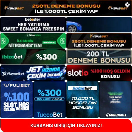
×
KURBAHIS GİRİŞ İÇİN TIKLAYINIZ!