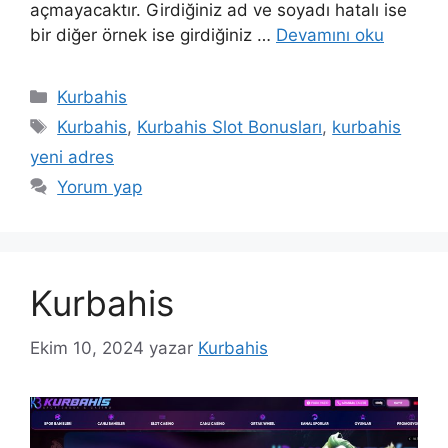
açmayacaktır. Girdiğiniz ad ve soyadı hatalı ise
bir diğer örnek ise girdiğiniz …
Devamını oku
Kategoriler
Kurbahis
Etiketler
Kurbahis
,
Kurbahis Slot Bonusları
,
kurbahis
yeni adres
Yorum yap
Kurbahis
Ekim 10, 2024
yazar
Kurbahis