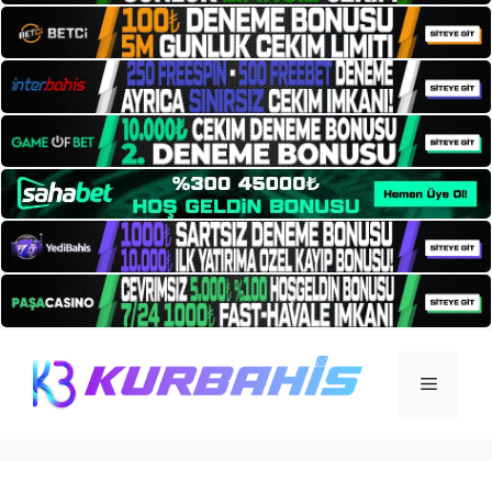
İçeriğe
atla
Menü