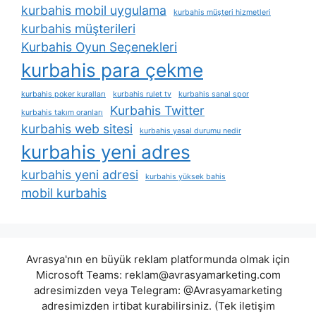
kurbahis mobil uygulama
kurbahis müşteri hizmetleri
kurbahis müşterileri
Kurbahis Oyun Seçenekleri
kurbahis para çekme
kurbahis poker kuralları
kurbahis rulet tv
kurbahis sanal spor
Kurbahis Twitter
kurbahis takım oranları
kurbahis web sitesi
kurbahis yasal durumu nedir
kurbahis yeni adres
kurbahis yeni adresi
kurbahis yüksek bahis
mobil kurbahis
Avrasya'nın en büyük reklam platformunda olmak için
Microsoft Teams:
reklam@avrasyamarketing.com
adresimizden veya Telegram: @Avrasyamarketing
adresimizden irtibat kurabilirsiniz. (Tek iletişim