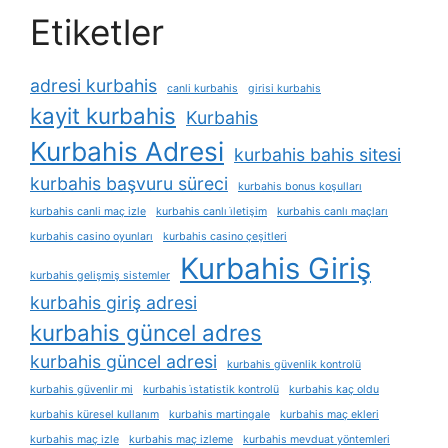
Etiketler
adresi kurbahis
canli kurbahis
girisi kurbahis
kayit kurbahis
Kurbahis
Kurbahis Adresi
kurbahis bahis sitesi
kurbahis başvuru süreci
kurbahis bonus koşulları
kurbahis canli maç izle
kurbahis canlı i̇letişim
kurbahis canlı maçları
kurbahis casino oyunları
kurbahis casino çeşitleri
Kurbahis Giriş
kurbahis gelişmiş sistemler
kurbahis giriş adresi
kurbahis güncel adres
kurbahis güncel adresi
kurbahis güvenlik kontrolü
kurbahis güvenlir mi
kurbahis i̇statistik kontrolü
kurbahis kaç oldu
kurbahis küresel kullanım
kurbahis martingale
kurbahis maç ekleri
kurbahis maç izle
kurbahis maç izleme
kurbahis mevduat yöntemleri