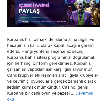
Kurbahis hızlı bir şekilde işleme alınacağını ve
hesabınızın kalıcı olarak kapatılacağını garanti
ederiz. Hangi yöntemi seçerseniz seçin,
Kurbahis bahis sitesi programınızı doğrulamak
için herhangi bir form gerektirmez. Kurbahis
çalışanları yaptıkları işin karşılığını alıyor mu?
Canlı krupiyer etkileşimleri aracılığıyla krupiyeler
ve çevrimiçi oyuncularla gerçek zamanlı olarak
iletişim kurmak mümkündür. Casino, geniş
Kurbahis bir canlı oyun yelpazesi …
Devamını
oku