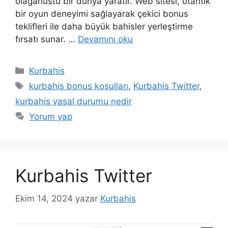
olağanüstü bir dünya yaratır. Web sitesi, otantik
bir oyun deneyimi sağlayarak çekici bonus
teklifleri ile daha büyük bahisler yerleştirme
fırsatı sunar. …
Devamını oku
Kategoriler
Kurbahis
Etiketler
kurbahis bonus koşulları
,
Kurbahis Twitter
,
kurbahis yasal durumu nedir
Yorum yap
Kurbahis Twitter
Ekim 14, 2024
yazar
Kurbahis