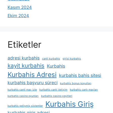
Kasım 2024
Ekim 2024
Etiketler
adresi kurbahis
canli kurbahis
girisi kurbahis
kayit kurbahis
Kurbahis
Kurbahis Adresi
kurbahis bahis sitesi
kurbahis başvuru süreci
kurbahis bonus koşulları
kurbahis canli maç izle
kurbahis canlı i̇letişim
kurbahis canlı maçları
kurbahis casino oyunları
kurbahis casino çeşitleri
Kurbahis Giriş
kurbahis gelişmiş sistemler
kurbahis giriş adresi