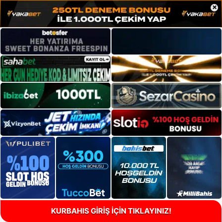
×
KURBAHIS GİRİŞ İÇİN TIKLAYINIZ!