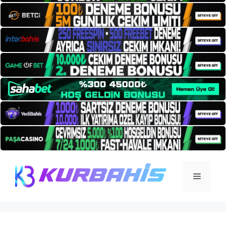
İçeriğe
atla
Menü