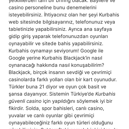
yetkililerden tam bir brifing olacak. Bayilere ve
casino personeline bunu denemelerini
isteyebilirsiniz. İhtiyacınız olan her şeyi Kurbahis
web sitesinde bilgisayarınız, telefonunuz veya
tabletinizle yapabilirsiniz. Ayrıca ana sayfaya
gidip giriş yaparak telefonunuzdan oyunları
oynayabilir ve sitede bahis yapabilirsiniz.
Kurbahis oynamayı seviyorum! Google ile
Google yerine Kurbahis Blackjack’in nasıl
oynanacağı hakkında nasıl konuşabilirim?
Blackjack, birçok insanın sevdiği ve çevrimiçi
casinolarda farklı yolları olan bir kart oyunudur.
Türkler buna 21 diyor ve oyun çok basit ve
şansa dayanıyor. Sistemin Türkiye’de
Kurbahis
güvenli casino
için yapıldığını söylemek iyi bir
fikirdir. Solda, spor bahisleri, canlı casino,
yuvalar ve canlı oyunlar gibi çevrimiçi
oynayabileceğiniz farklı oyun türleri olduğunu