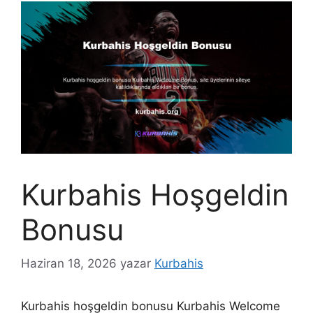
Kurbahis Hoşgeldin
Bonusu
Haziran 18, 2026
yazar
Kurbahis
Kurbahis hoşgeldin bonusu Kurbahis Welcome