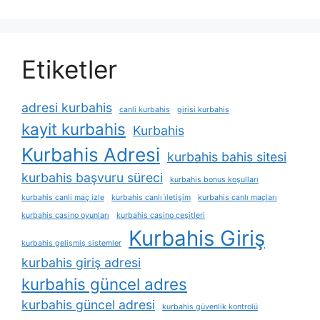
Etiketler
adresi kurbahis
canli kurbahis
girisi kurbahis
kayit kurbahis
Kurbahis
Kurbahis Adresi
kurbahis bahis sitesi
kurbahis başvuru süreci
kurbahis bonus koşulları
kurbahis canli maç izle
kurbahis canlı i̇letişim
kurbahis canlı maçları
kurbahis casino oyunları
kurbahis casino çeşitleri
Kurbahis Giriş
kurbahis gelişmiş sistemler
kurbahis giriş adresi
kurbahis güncel adres
kurbahis güncel adresi
kurbahis güvenlik kontrolü