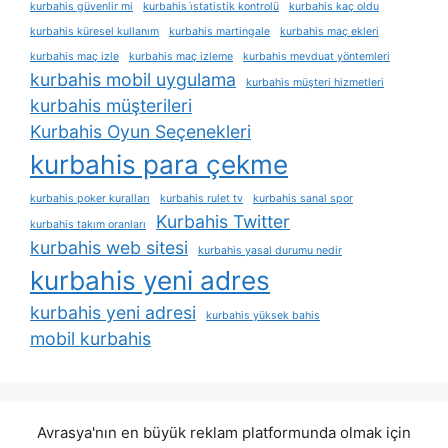
kurbahis güvenlir mi
kurbahis i̇statistik kontrolü
kurbahis kaç oldu
kurbahis küresel kullanım
kurbahis martingale
kurbahis maç ekleri
kurbahis maç izle
kurbahis maç izleme
kurbahis mevduat yöntemleri
kurbahis mobil uygulama
kurbahis müşteri hizmetleri
kurbahis müşterileri
Kurbahis Oyun Seçenekleri
kurbahis para çekme
kurbahis poker kuralları
kurbahis rulet tv
kurbahis sanal spor
Kurbahis Twitter
kurbahis takım oranları
kurbahis web sitesi
kurbahis yasal durumu nedir
kurbahis yeni adres
kurbahis yeni adresi
kurbahis yüksek bahis
mobil kurbahis
Avrasya'nın en büyük reklam platformunda olmak için