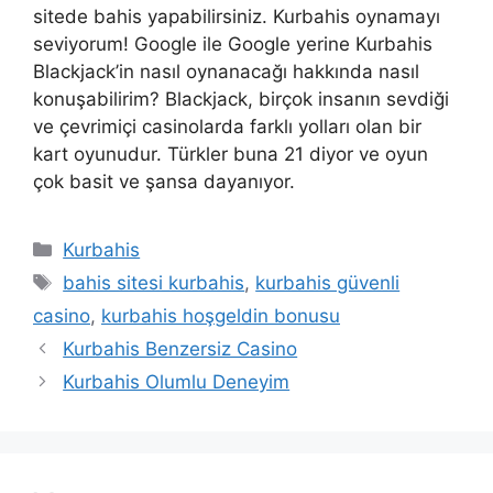
sitede bahis yapabilirsiniz. Kurbahis oynamayı
seviyorum! Google ile Google yerine Kurbahis
Blackjack’in nasıl oynanacağı hakkında nasıl
konuşabilirim? Blackjack, birçok insanın sevdiği
ve çevrimiçi casinolarda farklı yolları olan bir
kart oyunudur. Türkler buna 21 diyor ve oyun
çok basit ve şansa dayanıyor.
Kategoriler
Kurbahis
Etiketler
bahis sitesi kurbahis
,
kurbahis güvenli
casino
,
kurbahis hoşgeldin bonusu
Kurbahis Benzersiz Casino
Kurbahis Olumlu Deneyim