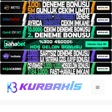
İçeriğe
atla
Menü