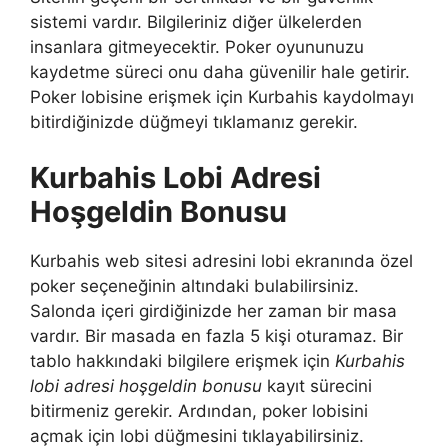
sistemi vardır. Bilgileriniz diğer ülkelerden
insanlara gitmeyecektir. Poker oyununuzu
kaydetme süreci onu daha güvenilir hale getirir.
Poker lobisine erişmek için Kurbahis kaydolmayı
bitirdiğinizde düğmeyi tıklamanız gerekir.
Kurbahis Lobi Adresi
Hoşgeldin Bonusu
Kurbahis web sitesi adresini lobi ekranında özel
poker seçeneğinin altındaki bulabilirsiniz.
Salonda içeri girdiğinizde her zaman bir masa
vardır. Bir masada en fazla 5 kişi oturamaz. Bir
tablo hakkındaki bilgilere erişmek için
Kurbahis
lobi adresi hoşgeldin bonusu
kayıt sürecini
bitirmeniz gerekir. Ardından, poker lobisini
açmak için lobi düğmesini tıklayabilirsiniz.