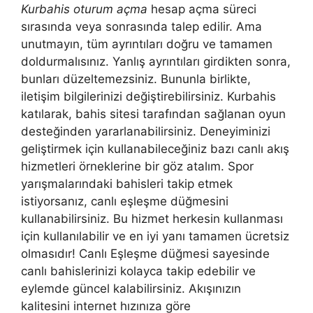
Kurbahis oturum açma
hesap açma süreci
sırasında veya sonrasında talep edilir. Ama
unutmayın, tüm ayrıntıları doğru ve tamamen
doldurmalısınız. Yanlış ayrıntıları girdikten sonra,
bunları düzeltemezsiniz. Bununla birlikte,
iletişim bilgilerinizi değiştirebilirsiniz. Kurbahis
katılarak, bahis sitesi tarafından sağlanan oyun
desteğinden yararlanabilirsiniz. Deneyiminizi
geliştirmek için kullanabileceğiniz bazı canlı akış
hizmetleri örneklerine bir göz atalım. Spor
yarışmalarındaki bahisleri takip etmek
istiyorsanız, canlı eşleşme düğmesini
kullanabilirsiniz. Bu hizmet herkesin kullanması
için kullanılabilir ve en iyi yanı tamamen ücretsiz
olmasıdır! Canlı Eşleşme düğmesi sayesinde
canlı bahislerinizi kolayca takip edebilir ve
eylemde güncel kalabilirsiniz. Akışınızın
kalitesini internet hızınıza göre