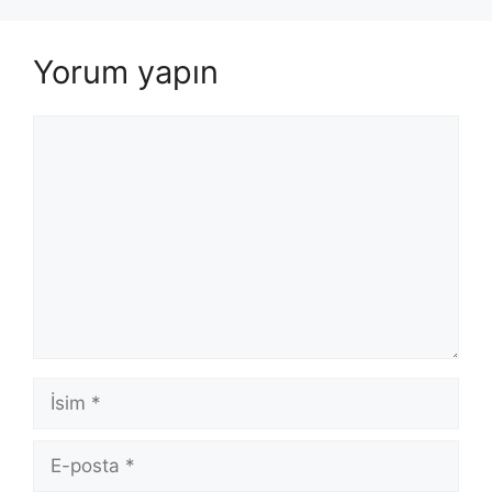
Yorum yapın
Yorum
İsim
E-
posta