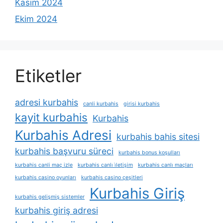
Kasım 2024
Ekim 2024
Etiketler
adresi kurbahis
canli kurbahis
girisi kurbahis
kayit kurbahis
Kurbahis
Kurbahis Adresi
kurbahis bahis sitesi
kurbahis başvuru süreci
kurbahis bonus koşulları
kurbahis canli maç izle
kurbahis canlı i̇letişim
kurbahis canlı maçları
kurbahis casino oyunları
kurbahis casino çeşitleri
Kurbahis Giriş
kurbahis gelişmiş sistemler
kurbahis giriş adresi