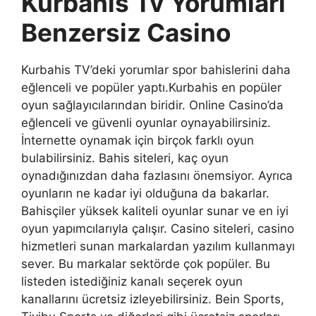
Kurbahis Tv Yorumları
Benzersiz Casino
Kurbahis TV’deki yorumlar spor bahislerini daha
eğlenceli ve popüler yaptı.Kurbahis en popüler
oyun sağlayıcılarından biridir. Online Casino’da
eğlenceli ve güvenli oyunlar oynayabilirsiniz.
İnternette oynamak için birçok farklı oyun
bulabilirsiniz. Bahis siteleri, kaç oyun
oynadığınızdan daha fazlasını önemsiyor. Ayrıca
oyunların ne kadar iyi olduğuna da bakarlar.
Bahisçiler yüksek kaliteli oyunlar sunar ve en iyi
oyun yapımcılarıyla çalışır. Casino siteleri, casino
hizmetleri sunan markalardan yazılım kullanmayı
sever. Bu markalar sektörde çok popüler. Bu
listeden istediğiniz kanalı seçerek oyun
kanallarını ücretsiz izleyebilirsiniz. Bein Sports,