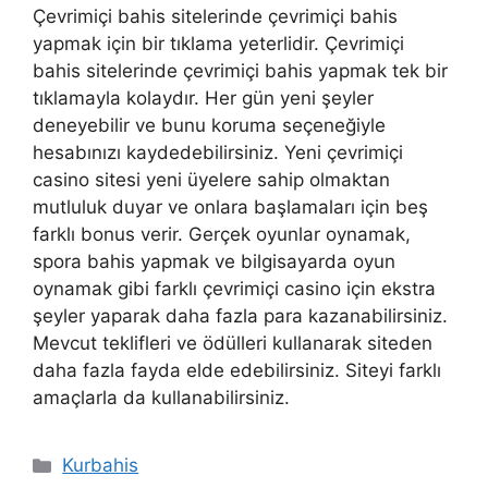
Çevrimiçi bahis sitelerinde çevrimiçi bahis
yapmak için bir tıklama yeterlidir. Çevrimiçi
bahis sitelerinde çevrimiçi bahis yapmak tek bir
tıklamayla kolaydır. Her gün yeni şeyler
deneyebilir ve bunu koruma seçeneğiyle
hesabınızı kaydedebilirsiniz. Yeni çevrimiçi
casino sitesi yeni üyelere sahip olmaktan
mutluluk duyar ve onlara başlamaları için beş
farklı bonus verir. Gerçek oyunlar oynamak,
spora bahis yapmak ve bilgisayarda oyun
oynamak gibi farklı çevrimiçi casino için ekstra
şeyler yaparak daha fazla para kazanabilirsiniz.
Mevcut teklifleri ve ödülleri kullanarak siteden
daha fazla fayda elde edebilirsiniz. Siteyi farklı
amaçlarla da kullanabilirsiniz.
Kategoriler
Kurbahis