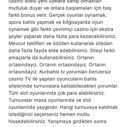
casino sitesi yeni üyelere sahip olmaktan
mutluluk duyar ve onlara başlamaları için beş
farklı bonus verir. Gerçek oyunlar oynamak,
spora bahis yapmak ve bilgisayarda oyun
oynamak gibi farklı çevrimiçi casino için ekstra
şeyler yaparak daha fazla para kazanabilirsiniz.
Mevcut teklifleri ve ödülleri kullanarak siteden
daha fazla fayda elde edebilirsiniz. Siteyi farklı
amaçlarla da kullanabilirsiniz. Ortanın
ortasındayız. Ortanın ortasındayız. Ortanın
ortasındayız.
Kurbahis tv yorumları benzersiz
casino
TV ile yapılan oyuncuların bahis
sitelerinde turnuvalara katılabilecekleri yorumlar.
Tüm slot oyunlarında çok para alabilirsiniz.
Turnuvalar masa oyunlarında ve slot
oyunlarında yaygındır. Hangi turnuvaya katılmak
istediğinizi seçerseniz hemen mutlu
hissedebilirsiniz. Yarışmaya girdikten sonra