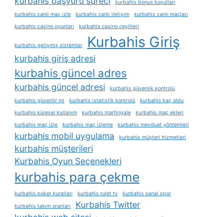
kurbahis başvuru süreci
kurbahis bonus koşulları
kurbahis canli maç izle
kurbahis canlı i̇letişim
kurbahis canlı maçları
kurbahis casino oyunları
kurbahis casino çeşitleri
Kurbahis Giriş
kurbahis gelişmiş sistemler
kurbahis giriş adresi
kurbahis güncel adres
kurbahis güncel adresi
kurbahis güvenlik kontrolü
kurbahis güvenlir mi
kurbahis i̇statistik kontrolü
kurbahis kaç oldu
kurbahis küresel kullanım
kurbahis martingale
kurbahis maç ekleri
kurbahis maç izle
kurbahis maç izleme
kurbahis mevduat yöntemleri
kurbahis mobil uygulama
kurbahis müşteri hizmetleri
kurbahis müşterileri
Kurbahis Oyun Seçenekleri
kurbahis para çekme
kurbahis poker kuralları
kurbahis rulet tv
kurbahis sanal spor
Kurbahis Twitter
kurbahis takım oranları