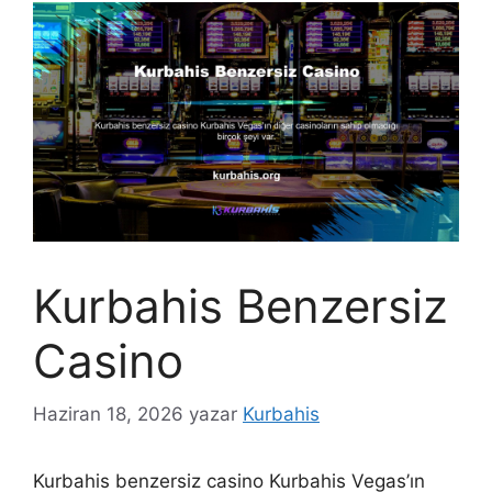
Kurbahis Benzersiz
Casino
Haziran 18, 2026
yazar
Kurbahis
Kurbahis benzersiz casino Kurbahis Vegas’ın