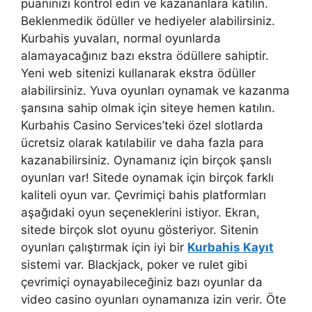
puanınızı kontrol edin ve kazananlara katılın.
Beklenmedik ödüller ve hediyeler alabilirsiniz.
Kurbahis yuvaları, normal oyunlarda
alamayacağınız bazı ekstra ödüllere sahiptir.
Yeni web sitenizi kullanarak ekstra ödüller
alabilirsiniz. Yuva oyunları oynamak ve kazanma
şansına sahip olmak için siteye hemen katılın.
Kurbahis Casino Services’teki özel slotlarda
ücretsiz olarak katılabilir ve daha fazla para
kazanabilirsiniz. Oynamanız için birçok şanslı
oyunları var! Sitede oynamak için birçok farklı
kaliteli oyun var. Çevrimiçi bahis platformları
aşağıdaki oyun seçeneklerini istiyor. Ekran,
sitede birçok slot oyunu gösteriyor. Sitenin
oyunları çalıştırmak için iyi bir
Kurbahis Kayıt
sistemi var. Blackjack, poker ve rulet gibi
çevrimiçi oynayabileceğiniz bazı oyunlar da
video casino oyunları oynamanıza izin verir. Öte