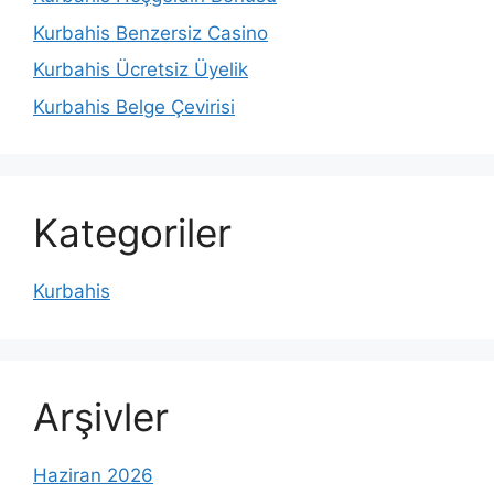
Kurbahis Benzersiz Casino
Kurbahis Ücretsiz Üyelik
Kurbahis Belge Çevirisi
Kategoriler
Kurbahis
Arşivler
Haziran 2026