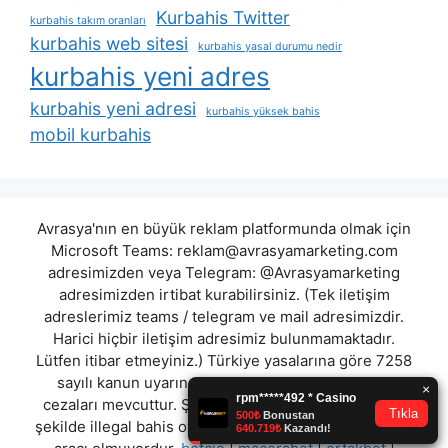
Kurbahis Twitter
kurbahis takım oranları
kurbahis web sitesi
kurbahis yasal durumu nedir
kurbahis yeni adres
kurbahis yeni adresi
kurbahis yüksek bahis
mobil kurbahis
Avrasya'nın en büyük reklam platformunda olmak için
Microsoft Teams:
reklam@avrasyamarketing.com
adresimizden veya Telegram: @Avrasyamarketing
adresimizden irtibat kurabilirsiniz. (Tek iletişim
adreslerimiz teams / telegram ve mail adresimizdir.
Harici hiçbir iletişim adresimiz bulunmamaktadır.
Lütfen itibar etmeyiniz.) Türkiye yasalarına göre 7258
sayılı kanun uyarınca yasa dışı bahis oynamanın
cezaları mevcuttur. Şu an bulunduğunuz site hiç bir
şekilde illegal bahis oyunları oynatmıyor ve oynamaya