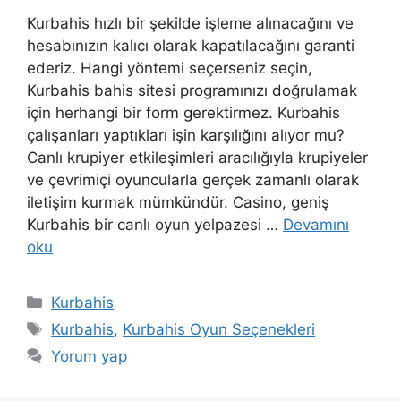
Kurbahis hızlı bir şekilde işleme alınacağını ve
hesabınızın kalıcı olarak kapatılacağını garanti
ederiz. Hangi yöntemi seçerseniz seçin,
Kurbahis bahis sitesi programınızı doğrulamak
için herhangi bir form gerektirmez. Kurbahis
çalışanları yaptıkları işin karşılığını alıyor mu?
Canlı krupiyer etkileşimleri aracılığıyla krupiyeler
ve çevrimiçi oyuncularla gerçek zamanlı olarak
iletişim kurmak mümkündür. Casino, geniş
Kurbahis bir canlı oyun yelpazesi …
Devamını
oku
Kategoriler
Kurbahis
Etiketler
Kurbahis
,
Kurbahis Oyun Seçenekleri
Yorum yap