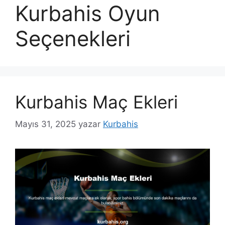
Kurbahis Oyun
Seçenekleri
Kurbahis Maç Ekleri
Mayıs 31, 2025
yazar
Kurbahis