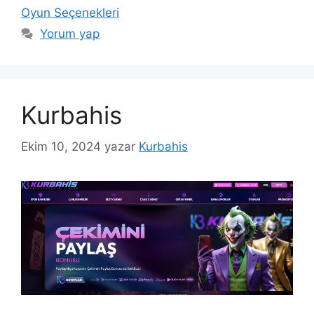
Oyun Seçenekleri
Yorum yap
Kurbahis
Ekim 10, 2024
yazar
Kurbahis