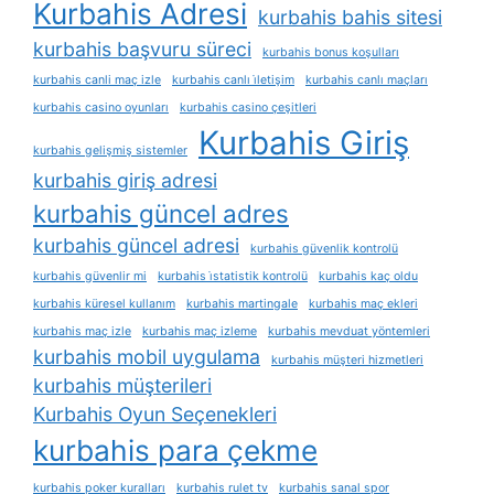
Kurbahis Adresi
kurbahis bahis sitesi
kurbahis başvuru süreci
kurbahis bonus koşulları
kurbahis canli maç izle
kurbahis canlı i̇letişim
kurbahis canlı maçları
kurbahis casino oyunları
kurbahis casino çeşitleri
Kurbahis Giriş
kurbahis gelişmiş sistemler
kurbahis giriş adresi
kurbahis güncel adres
kurbahis güncel adresi
kurbahis güvenlik kontrolü
kurbahis güvenlir mi
kurbahis i̇statistik kontrolü
kurbahis kaç oldu
kurbahis küresel kullanım
kurbahis martingale
kurbahis maç ekleri
kurbahis maç izle
kurbahis maç izleme
kurbahis mevduat yöntemleri
kurbahis mobil uygulama
kurbahis müşteri hizmetleri
kurbahis müşterileri
Kurbahis Oyun Seçenekleri
kurbahis para çekme
kurbahis poker kuralları
kurbahis rulet tv
kurbahis sanal spor