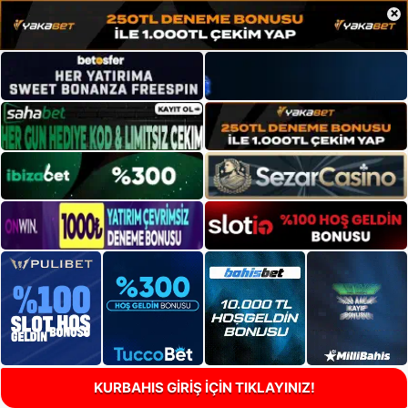
×
KURBAHIS GİRİŞ İÇİN TIKLAYINIZ!