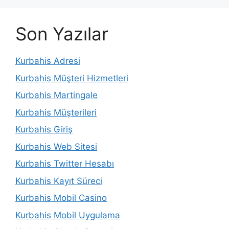
Son Yazılar
Kurbahis Adresi
Kurbahis Müşteri Hizmetleri
Kurbahis Martingale
Kurbahis Müşterileri
Kurbahis Giriş
Kurbahis Web Sitesi
Kurbahis Twitter Hesabı
Kurbahis Kayıt Süreci
Kurbahis Mobil Casino
Kurbahis Mobil Uygulama