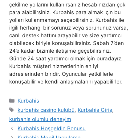
çekilme yollarını kullanırsanız hesabınızdan çok
para alabilirsiniz. Kurbahis para almak için bu
yolları kullanmamayı seçebilirsiniz. Kurbahis ile
ilgili herhangi bir sorunuz veya sorununuz varsa,
canlı destek hattını arayabilir ve size yardımcı
olabilecek biriyle konuşabilirsiniz. Sabah 7’den
24’e kadar bizimle iletişime geçebilirsiniz.
Günde 24 saat yardımcı olmak için buradayız.
Kurbahis müşteri hizmetlerinin en iyi
adreslerinden biridir. Oyuncular yetkililerle
konuşabilir ve kendi anlaşmalarını yapabilirler.
Kategoriler
Kurbahis
Etiketler
kurbahis casino kulübü
,
Kurbahis Giriş
,
kurbahis olumlu deneyim
Kurbahis Hoşgeldin Bonusu
Kurbahis Mobil Uygulama