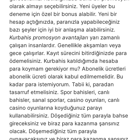
olarak almayı seçebilirsiniz. Yeni üyeler bu
deneme için özel bir bonus alabilir. Yeni bir
hesap açtığınızda, paranızla yapabileceğiniz
bazı şeyler için iyi bir anlaşma alabilirsiniz.
Kurbahis promosyon avantajları
yarı zamanlı
çalışan insanlardır. Genellikle akşamları veya
gece çalışırlar. Kayıt sürecini bitirdiğinizde para
ödemelisiniz. Kurbahis katıldığımda hesaba
para koymam gerekiyor mu? Abonelik ücretleri
abonelik ücreti olarak kabul edilmemelidir. Bu
kadar para istemiyorum. Tabii ki, paradan
tasarruf etmelisiniz. Spor bahisleri, canlı
bahisler, sanal sporlar, casino oyunları, canlı
casino oyunlarına koyduğunuz parayı
kullanabilirsiniz. Döşediğiniz tüm parayla bahse
gireceksiniz ve biraz para kazanma şansınız
olacak. Döşemediğiniz tüm parayla
oynayacaksınız ve biraz para kazanma şansınız