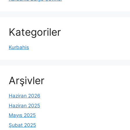
Kategoriler
Kurbahis
Arşivler
Haziran 2026
Haziran 2025
Mayıs 2025
Şubat 2025