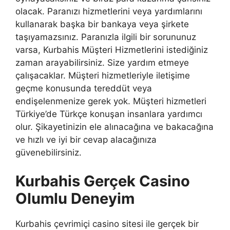
olacak. Paranızı hizmetlerini veya yardımlarını
kullanarak başka bir bankaya veya şirkete
taşıyamazsınız. Paranızla ilgili bir sorununuz
varsa, Kurbahis Müşteri Hizmetlerini istediğiniz
zaman arayabilirsiniz. Size yardım etmeye
çalışacaklar. Müşteri hizmetleriyle iletişime
geçme konusunda tereddüt veya
endişelenmenize gerek yok. Müşteri hizmetleri
Türkiye’de Türkçe konuşan insanlara yardımcı
olur. Şikayetinizin ele alınacağına ve bakacağına
ve hızlı ve iyi bir cevap alacağınıza
güvenebilirsiniz.
Kurbahis Gerçek Casino
Olumlu Deneyim
Kurbahis çevrimiçi casino sitesi ile gerçek bir