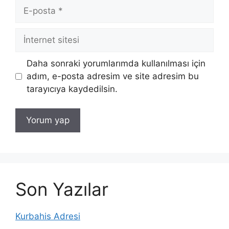
E-
posta
İnternet
sitesi
Daha sonraki yorumlarımda kullanılması için
adım, e-posta adresim ve site adresim bu
tarayıcıya kaydedilsin.
Son Yazılar
Kurbahis Adresi