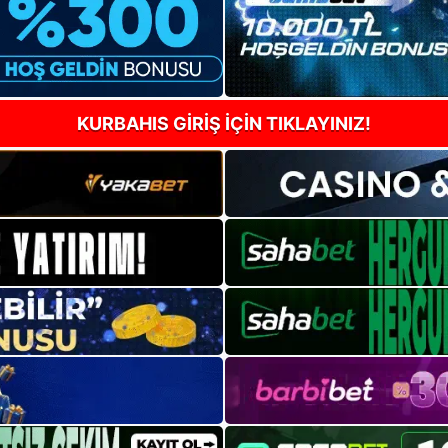
KURBAHIS GİRİŞ İÇİN TIKLAYINIZ!