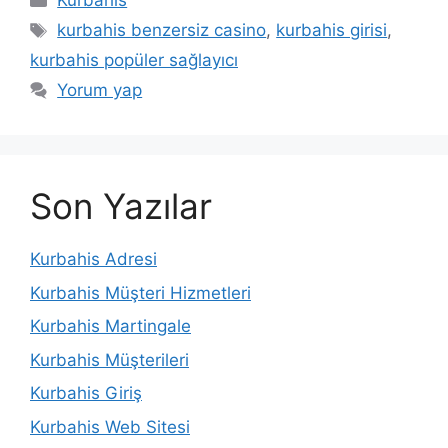
Kurbahis
Etiketler
kurbahis benzersiz casino
,
kurbahis girisi
,
kurbahis popüler sağlayıcı
Yorum yap
Son Yazılar
Kurbahis Adresi
Kurbahis Müşteri Hizmetleri
Kurbahis Martingale
Kurbahis Müşterileri
Kurbahis Giriş
Kurbahis Web Sitesi