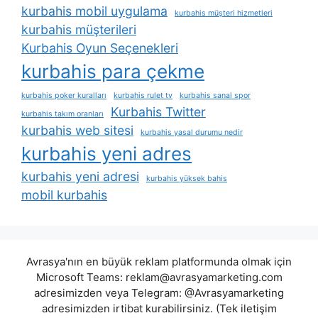
kurbahis mobil uygulama
kurbahis müşteri hizmetleri
kurbahis müşterileri
Kurbahis Oyun Seçenekleri
kurbahis para çekme
kurbahis poker kuralları
kurbahis rulet tv
kurbahis sanal spor
Kurbahis Twitter
kurbahis takım oranları
kurbahis web sitesi
kurbahis yasal durumu nedir
kurbahis yeni adres
kurbahis yeni adresi
kurbahis yüksek bahis
mobil kurbahis
Avrasya'nın en büyük reklam platformunda olmak için
Microsoft Teams:
reklam@avrasyamarketing.com
adresimizden veya Telegram: @Avrasyamarketing
adresimizden irtibat kurabilirsiniz. (Tek iletişim