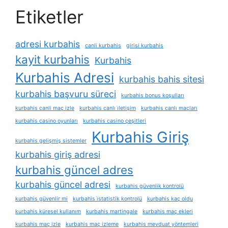
Etiketler
adresi kurbahis
canli kurbahis
girisi kurbahis
kayit kurbahis
Kurbahis
Kurbahis Adresi
kurbahis bahis sitesi
kurbahis başvuru süreci
kurbahis bonus koşulları
kurbahis canli maç izle
kurbahis canlı i̇letişim
kurbahis canlı maçları
kurbahis casino oyunları
kurbahis casino çeşitleri
Kurbahis Giriş
kurbahis gelişmiş sistemler
kurbahis giriş adresi
kurbahis güncel adres
kurbahis güncel adresi
kurbahis güvenlik kontrolü
kurbahis güvenlir mi
kurbahis i̇statistik kontrolü
kurbahis kaç oldu
kurbahis küresel kullanım
kurbahis martingale
kurbahis maç ekleri
kurbahis maç izle
kurbahis maç izleme
kurbahis mevduat yöntemleri