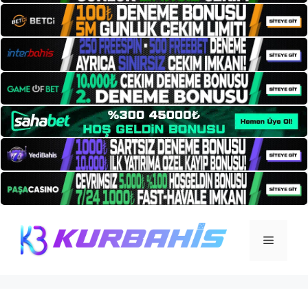
İçeriğe
atla
Menü