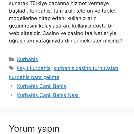
sunarak Türkiye pazarına hizmet vermeye
başladı. Kurbahis, tüm akıllı telefon ve tablet
modellerine hitap eden, kullanıcıların
gezinmesini kolaylaştıran, kullanıcı dostu bir
web sitesidir. Casino ve casino faaliyetleriyle
uğraşırken yatağınızda dinlenmek ister misiniz?
Kategoriler
Kurbahis
Etiketler
kayit kurbahis
,
kurbahis casino turnuvaları
,
kurbahis para çekme
Kurbahis Canlı Bahis
Kurbahis Canlı Bahis Nasıl
Yorum yapın