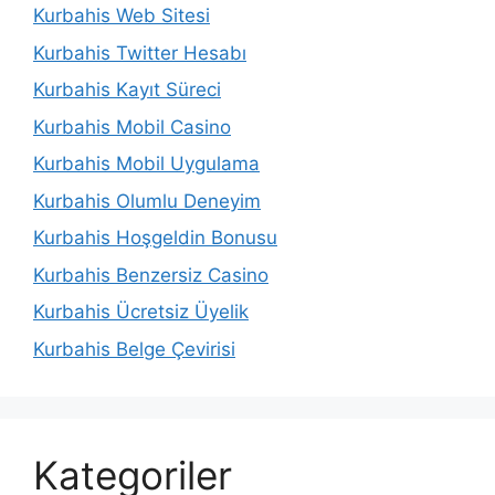
Kurbahis Web Sitesi
Kurbahis Twitter Hesabı
Kurbahis Kayıt Süreci
Kurbahis Mobil Casino
Kurbahis Mobil Uygulama
Kurbahis Olumlu Deneyim
Kurbahis Hoşgeldin Bonusu
Kurbahis Benzersiz Casino
Kurbahis Ücretsiz Üyelik
Kurbahis Belge Çevirisi
Kategoriler