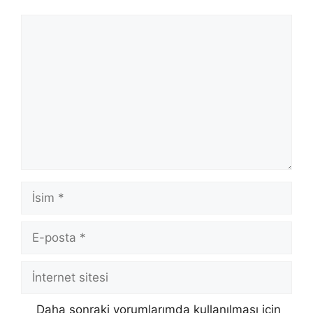
Yorum
İsim
E-
posta
İnternet
sitesi
Daha sonraki yorumlarımda kullanılması için