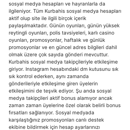
sosyal medya hesapları ve hayranlarla da
ilgileniyor. Tüm Kurbahis sosyal medya hesapları
aktif olup site ile ilgili birçok içerik
paylaşılmaktadır. Günün oyunları, günün yüksek
reytingli oyunları, polis tavsiyeleri, karlı casino
oyunları, promosyonlar, haftalık ve günlük
promosyonlar ve en güncel adres bilgileri dahil
olmak üzere çok sayıda gönderi mevcuttur.
Kurbahis sosyal medya takipçileriyle etkileşime
giriyor. Instagram hesabındaki dm kutusunu sık
sık kontrol ederken, aynı zamanda
gönderileriyle etkileşime giren üyelerin
etkileşimini de teşvik ediyor. Şu anda sosyal
medya takipçileri aktif bonus alamıyor ancak
zaman zaman üyelerine özel olarak belirli bonus
fırsatları sağlanıyor. Sosyal medyada
karşılaştığınız promosyonları canlı destek
ekibine bildirmek için hesap ayarlarınızı