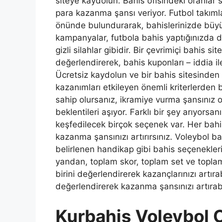
siteye kaydolun. Bahis ofisindeki oranlar s
para kazanma şansı veriyor. Futbol takımlar
önünde bulundurarak, bahislerinizde büyük
kampanyalar, futbola bahis yaptığınızda 
gizli silahlar gibidir. Bir çevrimiçi bahis
değerlendirerek, bahis kuponları – iddia ile
Ücretsiz kaydolun ve bir bahis sitesinden 
kazanımları etkileyen önemli kriterlerden 
sahip olursanız, ikramiye vurma şansınız o 
beklentileri aşıyor. Farklı bir şey arıyor
keşfedilecek birçok seçenek var. Her bah
kazanma şansınızı artırırsınız. Voleybol b
belirlenen handikap gibi bahis seçenekleri
yandan, toplam skor, toplam set ve topla
birini değerlendirerek kazançlarınızı artırab
değerlendirerek kazanma şansınızı artırabil
Kurbahis Voleybol O