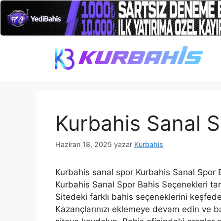
İçeriğe
atla
Kurbahis Sanal 
Haziran 18, 2025
yazar
Kurbahis
Kurbahis sanal spor Kurbahis Sanal Spor B
Kurbahis Sanal Spor Bahis Seçenekleri tara
Sitedeki farklı bahis seçeneklerini keşfed
Kazançlarınızı eklemeye devam edin ve bahi