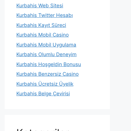
Kurbahis Web Sitesi
Kurbahis Twitter Hesabı
Kurbahis Kayıt Süreci
Kurbahis Mobil Casino
Kurbahis Mobil Uygulama
Kurbahis Olumlu Deneyim
Kurbahis Hoşgeldin Bonusu
Kurbahis Benzersiz Casino
Kurbahis Ücretsiz Üyelik
Kurbahis Belge Çevirisi