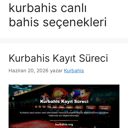
kurbahis canlı
bahis seçenekleri
Kurbahis Kayıt Süreci
Haziran 20, 2026
yazar
Kurbahis