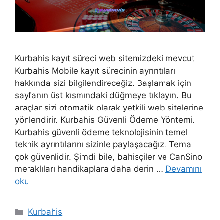
Kurbahis kayıt süreci web sitemizdeki mevcut
Kurbahis Mobile kayıt sürecinin ayrıntıları
hakkında sizi bilgilendireceğiz. Başlamak için
sayfanın üst kısmındaki düğmeye tıklayın. Bu
araçlar sizi otomatik olarak yetkili web sitelerine
yönlendirir. Kurbahis Güvenli Ödeme Yöntemi.
Kurbahis güvenli ödeme teknolojisinin temel
teknik ayrıntılarını sizinle paylaşacağız. Tema
çok güvenlidir. Şimdi bile, bahisçiler ve CanSino
meraklıları handikaplara daha derin …
Devamını
oku
Kategoriler
Kurbahis