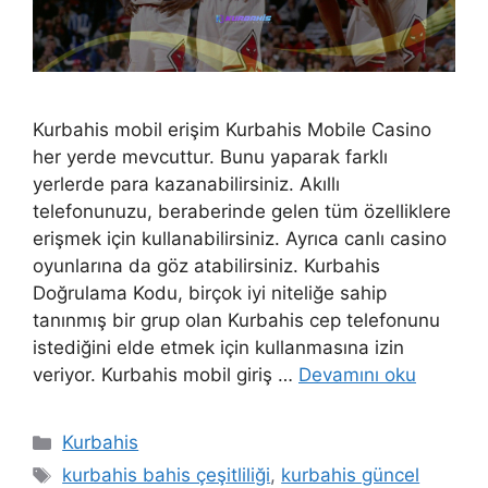
Kurbahis mobil erişim Kurbahis Mobile Casino
her yerde mevcuttur. Bunu yaparak farklı
yerlerde para kazanabilirsiniz. Akıllı
telefonunuzu, beraberinde gelen tüm özelliklere
erişmek için kullanabilirsiniz. Ayrıca canlı casino
oyunlarına da göz atabilirsiniz. Kurbahis
Doğrulama Kodu, birçok iyi niteliğe sahip
tanınmış bir grup olan Kurbahis cep telefonunu
istediğini elde etmek için kullanmasına izin
veriyor. Kurbahis mobil giriş …
Devamını oku
Kategoriler
Kurbahis
Etiketler
kurbahis bahis çeşitliliği
,
kurbahis güncel