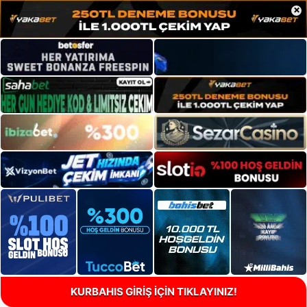
×
KURBAHIS GİRİŞ İÇİN TIKLAYINIZ!