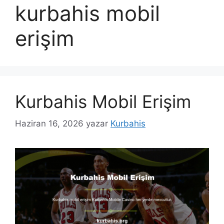
kurbahis mobil
erişim
Kurbahis Mobil Erişim
Haziran 16, 2026
yazar
Kurbahis