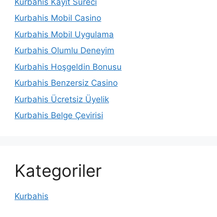
Kurbahis Kayıt Süreci
Kurbahis Mobil Casino
Kurbahis Mobil Uygulama
Kurbahis Olumlu Deneyim
Kurbahis Hoşgeldin Bonusu
Kurbahis Benzersiz Casino
Kurbahis Ücretsiz Üyelik
Kurbahis Belge Çevirisi
Kategoriler
Kurbahis