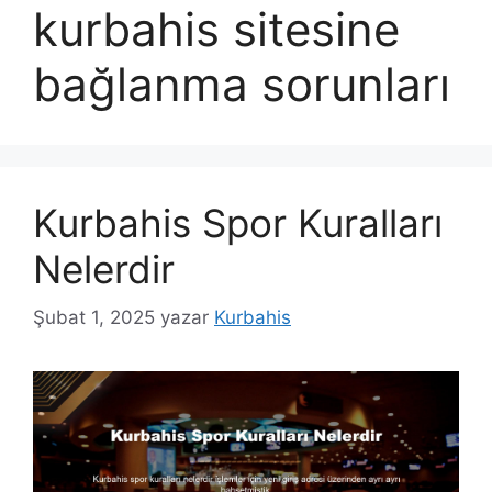
kurbahis sitesine
bağlanma sorunları
Kurbahis Spor Kuralları
Nelerdir
Şubat 1, 2025
yazar
Kurbahis