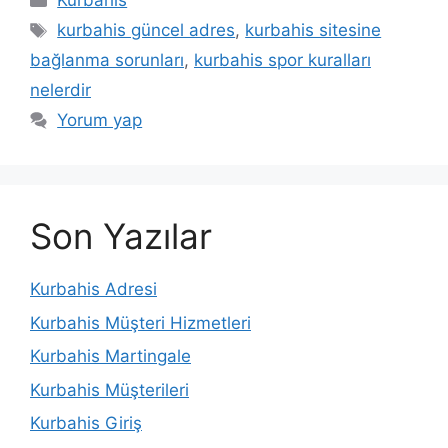
Kurbahis
Etiketler
kurbahis güncel adres
,
kurbahis sitesine
bağlanma sorunları
,
kurbahis spor kuralları
nelerdir
Yorum yap
Son Yazılar
Kurbahis Adresi
Kurbahis Müşteri Hizmetleri
Kurbahis Martingale
Kurbahis Müşterileri
Kurbahis Giriş