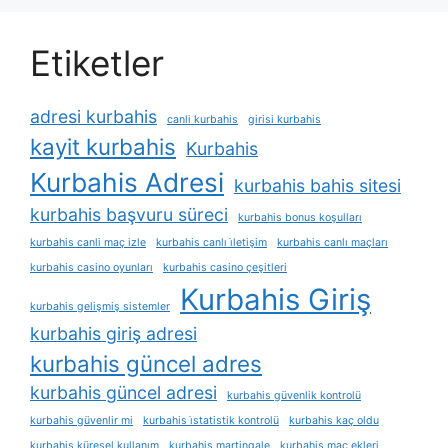
Etiketler
adresi kurbahis
canli kurbahis
girisi kurbahis
kayit kurbahis
Kurbahis
Kurbahis Adresi
kurbahis bahis sitesi
kurbahis başvuru süreci
kurbahis bonus koşulları
kurbahis canli maç izle
kurbahis canlı i̇letişim
kurbahis canlı maçları
kurbahis casino oyunları
kurbahis casino çeşitleri
Kurbahis Giriş
kurbahis gelişmiş sistemler
kurbahis giriş adresi
kurbahis güncel adres
kurbahis güncel adresi
kurbahis güvenlik kontrolü
kurbahis güvenlir mi
kurbahis i̇statistik kontrolü
kurbahis kaç oldu
kurbahis küresel kullanım
kurbahis martingale
kurbahis maç ekleri