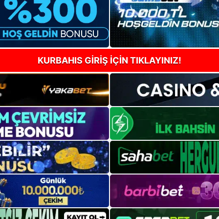
KURBAHIS GİRİŞ İÇİN TIKLAYINIZ!