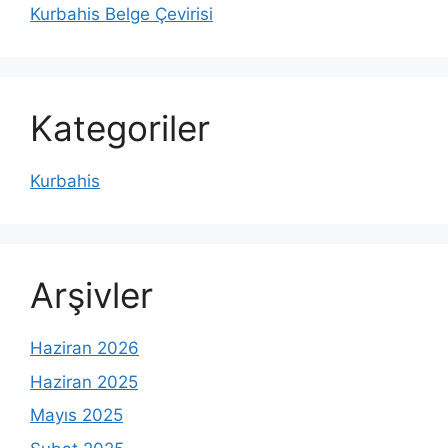
Kurbahis Belge Çevirisi
Kategoriler
Kurbahis
Arşivler
Haziran 2026
Haziran 2025
Mayıs 2025