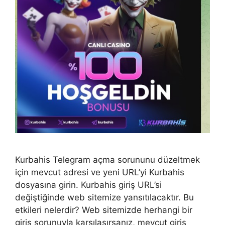
Kurbahis Telegram açma sorununu düzeltmek
için mevcut adresi ve yeni URL’yi Kurbahis
dosyasına girin. Kurbahis giriş URL’si
değiştiğinde web sitemize yansıtılacaktır. Bu
etkileri nelerdir? Web sitemizde herhangi bir
giriş sorunuyla karşılaşırsanız, mevcut giriş