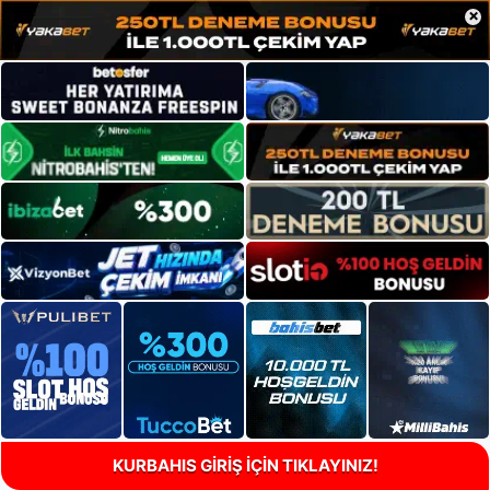
×
KURBAHIS GİRİŞ İÇİN TIKLAYINIZ!