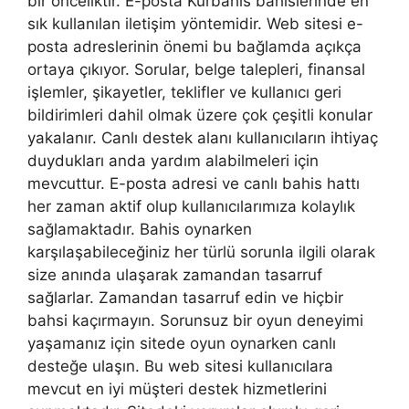
bir önceliktir. E-posta Kurbahis bahislerinde en
sık kullanılan iletişim yöntemidir. Web sitesi e-
posta adreslerinin önemi bu bağlamda açıkça
ortaya çıkıyor. Sorular, belge talepleri, finansal
işlemler, şikayetler, teklifler ve kullanıcı geri
bildirimleri dahil olmak üzere çok çeşitli konular
yakalanır. Canlı destek alanı kullanıcıların ihtiyaç
duydukları anda yardım alabilmeleri için
mevcuttur. E-posta adresi ve canlı bahis hattı
her zaman aktif olup kullanıcılarımıza kolaylık
sağlamaktadır. Bahis oynarken
karşılaşabileceğiniz her türlü sorunla ilgili olarak
size anında ulaşarak zamandan tasarruf
sağlarlar. Zamandan tasarruf edin ve hiçbir
bahsi kaçırmayın. Sorunsuz bir oyun deneyimi
yaşamanız için sitede oyun oynarken canlı
desteğe ulaşın. Bu web sitesi kullanıcılara
mevcut en iyi müşteri destek hizmetlerini