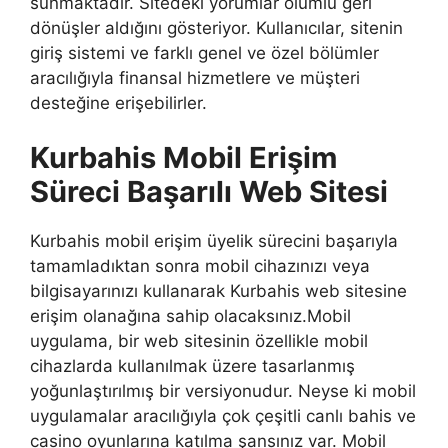
sunmaktadır. Sitedeki yorumlar olumlu geri
dönüşler aldığını gösteriyor. Kullanıcılar, sitenin
giriş sistemi ve farklı genel ve özel bölümler
aracılığıyla finansal hizmetlere ve müşteri
desteğine erişebilirler.
Kurbahis Mobil Erişim
Süreci Başarılı Web Sitesi
Kurbahis mobil erişim üyelik sürecini başarıyla
tamamladıktan sonra mobil cihazınızı veya
bilgisayarınızı kullanarak Kurbahis web sitesine
erişim olanağına sahip olacaksınız.Mobil
uygulama, bir web sitesinin özellikle mobil
cihazlarda kullanılmak üzere tasarlanmış
yoğunlaştırılmış bir versiyonudur. Neyse ki mobil
uygulamalar aracılığıyla çok çeşitli canlı bahis ve
casino oyunlarına katılma şansınız var. Mobil