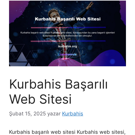
Kurbahis Başarılı
Web Sitesi
Şubat 15, 2025
yazar
Kurbahis
Kurbahis başarılı web sitesi Kurbahis web sitesi,