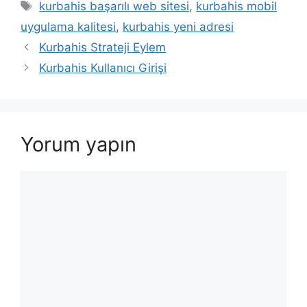
Etiketler
kurbahis başarılı web sitesi
,
kurbahis mobil
uygulama kalitesi
,
kurbahis yeni adresi
Kurbahis Strateji Eylem
Kurbahis Kullanıcı Girişi
Yorum yapın
Yorum