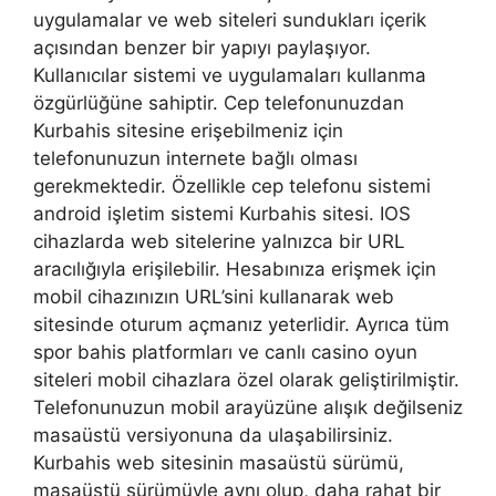
uygulamalar ve web siteleri sundukları içerik
açısından benzer bir yapıyı paylaşıyor.
Kullanıcılar sistemi ve uygulamaları kullanma
özgürlüğüne sahiptir. Cep telefonunuzdan
Kurbahis sitesine erişebilmeniz için
telefonunuzun internete bağlı olması
gerekmektedir. Özellikle cep telefonu sistemi
android işletim sistemi Kurbahis sitesi. IOS
cihazlarda web sitelerine yalnızca bir URL
aracılığıyla erişilebilir. Hesabınıza erişmek için
mobil cihazınızın URL’sini kullanarak web
sitesinde oturum açmanız yeterlidir. Ayrıca tüm
spor bahis platformları ve canlı casino oyun
siteleri mobil cihazlara özel olarak geliştirilmiştir.
Telefonunuzun mobil arayüzüne alışık değilseniz
masaüstü versiyonuna da ulaşabilirsiniz.
Kurbahis web sitesinin masaüstü sürümü,
masaüstü sürümüyle aynı olup, daha rahat bir