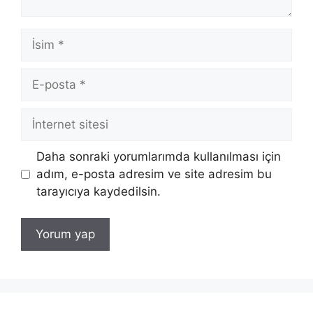
İsim
E-
posta
İnternet
sitesi
Daha sonraki yorumlarımda kullanılması için
adım, e-posta adresim ve site adresim bu
tarayıcıya kaydedilsin.