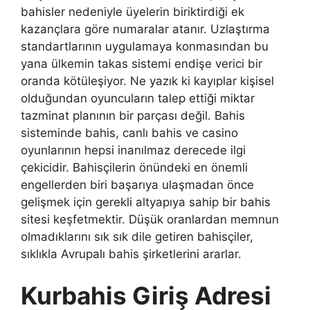
bahisler nedeniyle üyelerin biriktirdiği ek
kazançlara göre numaralar atanır. Uzlaştırma
standartlarının uygulamaya konmasından bu
yana ülkemin takas sistemi endişe verici bir
oranda kötüleşiyor. Ne yazık ki kayıplar kişisel
olduğundan oyuncuların talep ettiği miktar
tazminat planının bir parçası değil. Bahis
sisteminde bahis, canlı bahis ve casino
oyunlarının hepsi inanılmaz derecede ilgi
çekicidir. Bahisçilerin önündeki en önemli
engellerden biri başarıya ulaşmadan önce
gelişmek için gerekli altyapıya sahip bir bahis
sitesi keşfetmektir. Düşük oranlardan memnun
olmadıklarını sık sık dile getiren bahisçiler,
sıklıkla Avrupalı ​​bahis şirketlerini ararlar.
Kurbahis Giriş Adresi