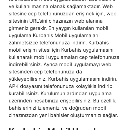
ve kullanılmasına olanak sağlamaktadır. Web
sitesine cep telefonunuzdan erişmek için, web
sitesinin URL’sini cihazınızın web alanına
girmeniz gerekir. En yaygın kullanılan mobil
uygulama Kurbahis Mobil uygulamaları
zahmetsizce telefonunuza indirin. Kurbahis
mobil erişim sitesi için Kurbahis uygulamasını
kullanarak mobil uygulamaları cep telefonunuza
indirebilirsiniz. Ayrıca mobil uygulamayı web
sitesinden cep telefonunuza da
yükleyebilirsiniz. Kurbahis uygulamasını indirin.
APK dosyasını telefonunuza kolaylıkla indirip
kurabilirsiniz. Kurulumun ardından uygulama
üzerinden hesabınıza erişebilirsiniz. Bu özellik,
bahislerinizi izlemenizi ve doğrudan mobil
cihazınızdan yeni bahisler oluşturmanızı sağlar.