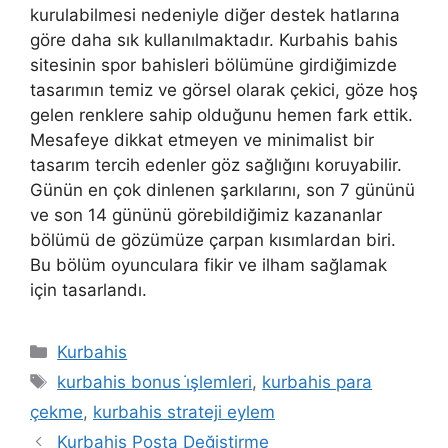
kurulabilmesi nedeniyle diğer destek hatlarına
göre daha sık kullanılmaktadır. Kurbahis bahis
sitesinin spor bahisleri bölümüne girdiğimizde
tasarımın temiz ve görsel olarak çekici, göze hoş
gelen renklere sahip olduğunu hemen fark ettik.
Mesafeye dikkat etmeyen ve minimalist bir
tasarım tercih edenler göz sağlığını koruyabilir.
Günün en çok dinlenen şarkılarını, son 7 gününü
ve son 14 gününü görebildiğimiz kazananlar
bölümü de gözümüze çarpan kısımlardan biri.
Bu bölüm oyunculara fikir ve ilham sağlamak
için tasarlandı.
Kategoriler
Kurbahis
Etiketler
kurbahis bonus i̇şlemleri
,
kurbahis para
çekme
,
kurbahis strateji eylem
Kurbahis Posta Değiştirme