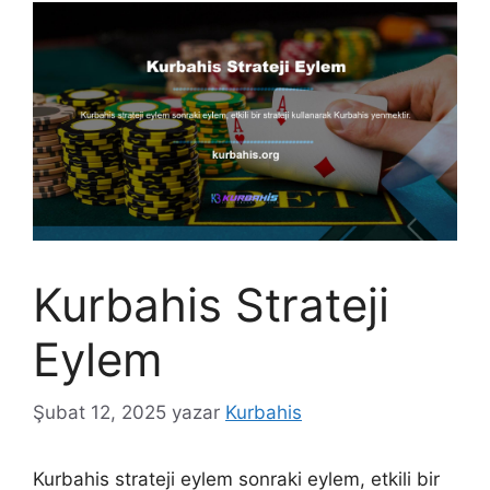
Kurbahis Strateji
Eylem
Şubat 12, 2025
yazar
Kurbahis
Kurbahis strateji eylem sonraki eylem, etkili bir