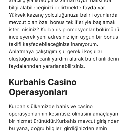
aracılığıyla istediğiniz zaman oyun hakkında
bilgi alabileceğinizi belirtmekte fayda var.
Yüksek kazanç yolculuğunuza belirli oyunlarda
mevcut olan özel bonus teklifleriyle başlamak
ister misiniz? Kurbahis promosyonlar bölümünü
inceleyerek yeni adresiniz için uygun bir bonus
teklifi keşfedebileceğinize inanıyorum.
Anlatmaya çalıştığım şu; gerekli koşullar
oluştuğunda canlı yardım alarak bu etkinliklerin
faydalarından yararlanabilirsiniz.
Kurbahis Casino
Operasyonları
Kurbahis ülkemizde bahis ve casino
operasyonlarının kesintisiz olmasını amaçlayan
bir hizmet ürünüdür.Kurbahis mevcut girişinden
bu yana, doğru bilgileri girdiğinizden emin