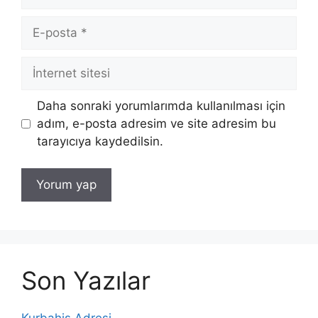
E-
posta
İnternet
sitesi
Daha sonraki yorumlarımda kullanılması için
adım, e-posta adresim ve site adresim bu
tarayıcıya kaydedilsin.
Son Yazılar