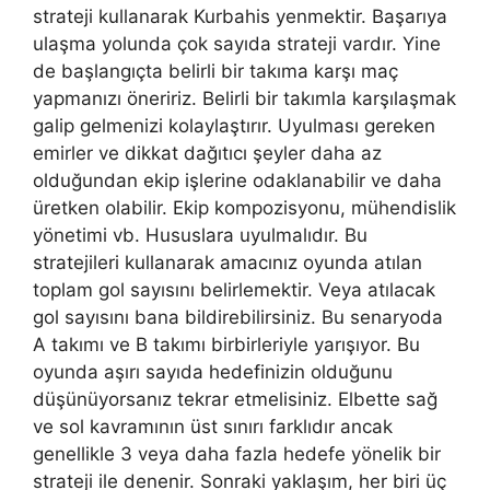
strateji kullanarak Kurbahis yenmektir. Başarıya
ulaşma yolunda çok sayıda strateji vardır. Yine
de başlangıçta belirli bir takıma karşı maç
yapmanızı öneririz. Belirli bir takımla karşılaşmak
galip gelmenizi kolaylaştırır. Uyulması gereken
emirler ve dikkat dağıtıcı şeyler daha az
olduğundan ekip işlerine odaklanabilir ve daha
üretken olabilir. Ekip kompozisyonu, mühendislik
yönetimi vb. Hususlara uyulmalıdır. Bu
stratejileri kullanarak amacınız oyunda atılan
toplam gol sayısını belirlemektir. Veya atılacak
gol sayısını bana bildirebilirsiniz. Bu senaryoda
A takımı ve B takımı birbirleriyle yarışıyor. Bu
oyunda aşırı sayıda hedefinizin olduğunu
düşünüyorsanız tekrar etmelisiniz. Elbette sağ
ve sol kavramının üst sınırı farklıdır ancak
genellikle 3 veya daha fazla hedefe yönelik bir
strateji ile denenir. Sonraki yaklaşım, her biri üç