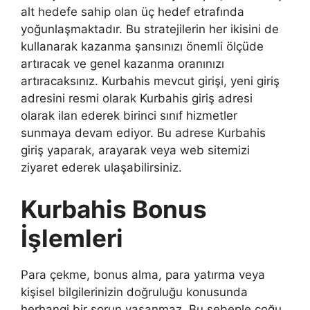
alt hedefe sahip olan üç hedef etrafında
yoğunlaşmaktadır. Bu stratejilerin her ikisini de
kullanarak kazanma şansınızı önemli ölçüde
artıracak ve genel kazanma oranınızı
artıracaksınız. Kurbahis mevcut girişi, yeni giriş
adresini resmi olarak Kurbahis giriş adresi
olarak ilan ederek birinci sınıf hizmetler
sunmaya devam ediyor. Bu adrese Kurbahis
giriş yaparak, arayarak veya web sitemizi
ziyaret ederek ulaşabilirsiniz.
Kurbahis Bonus
İşlemleri
Para çekme, bonus alma, para yatırma veya
kişisel bilgilerinizin doğruluğu konusunda
herhangi bir sorun yaşanmaz. Bu sebeple çoğu