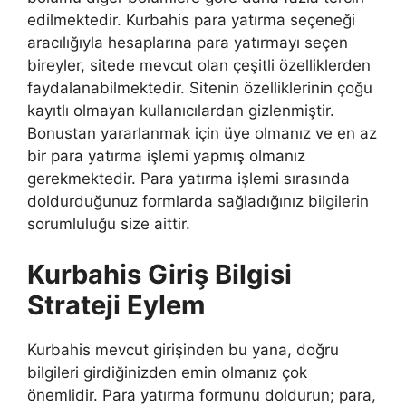
edilmektedir. Kurbahis para yatırma seçeneği
aracılığıyla hesaplarına para yatırmayı seçen
bireyler, sitede mevcut olan çeşitli özelliklerden
faydalanabilmektedir. Sitenin özelliklerinin çoğu
kayıtlı olmayan kullanıcılardan gizlenmiştir.
Bonustan yararlanmak için üye olmanız ve en az
bir para yatırma işlemi yapmış olmanız
gerekmektedir. Para yatırma işlemi sırasında
doldurduğunuz formlarda sağladığınız bilgilerin
sorumluluğu size aittir.
Kurbahis Giriş Bilgisi
Strateji Eylem
Kurbahis mevcut girişinden bu yana, doğru
bilgileri girdiğinizden emin olmanız çok
önemlidir. Para yatırma formunu doldurun; para,