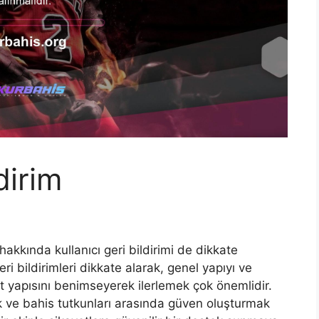
dirim
hakkında kullanıcı geri bildirimi de dikkate
ri bildirimleri dikkate alarak, genel yapıyı ve
t yapısını benimseyerek ilerlemek çok önemlidir.
 ve bahis tutkunları arasında güven oluşturmak