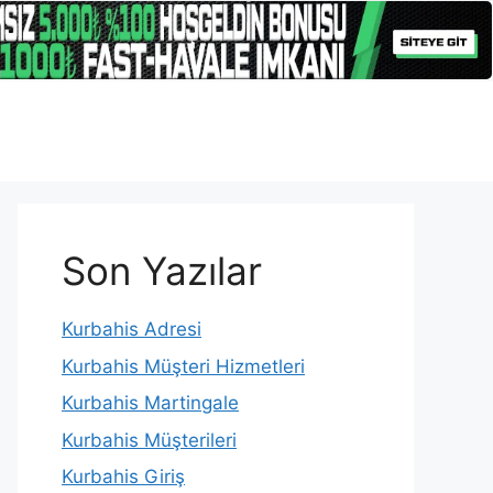
Son Yazılar
Kurbahis Adresi
Kurbahis Müşteri Hizmetleri
Kurbahis Martingale
Kurbahis Müşterileri
Kurbahis Giriş