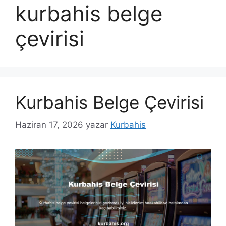
kurbahis belge
çevirisi
Kurbahis Belge Çevirisi
Haziran 17, 2026
yazar
Kurbahis