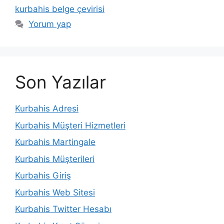
kurbahis belge çevirisi
Yorum yap
Son Yazılar
Kurbahis Adresi
Kurbahis Müşteri Hizmetleri
Kurbahis Martingale
Kurbahis Müşterileri
Kurbahis Giriş
Kurbahis Web Sitesi
Kurbahis Twitter Hesabı